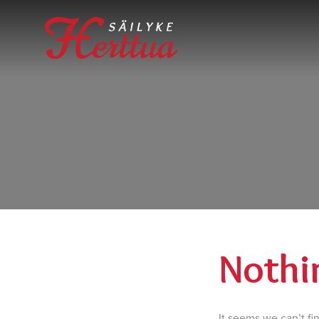
Nothi
It seems we can’t fi