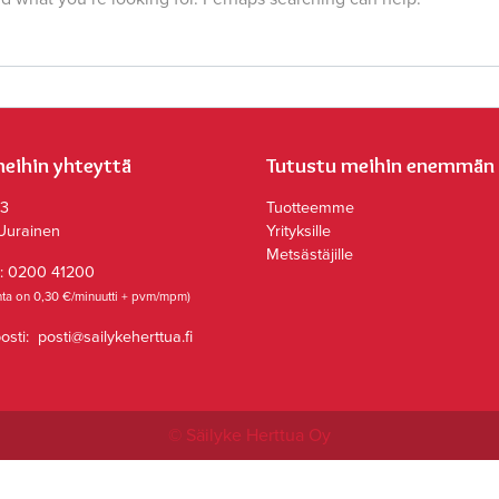
eihin yhteyttä
Tutustu meihin enemmän
 3
Tuotteemme
Uurainen
Yrityksille
Metsästäjille
n:
0200 41200
inta on 0,30 €/minuutti + pvm/mpm)
osti:
posti@sailykeherttua.fi
© Säilyke Herttua Oy