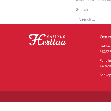
Search
Ota m
Hallitie
41230 
Puheli
(Soittoh
Sähköp