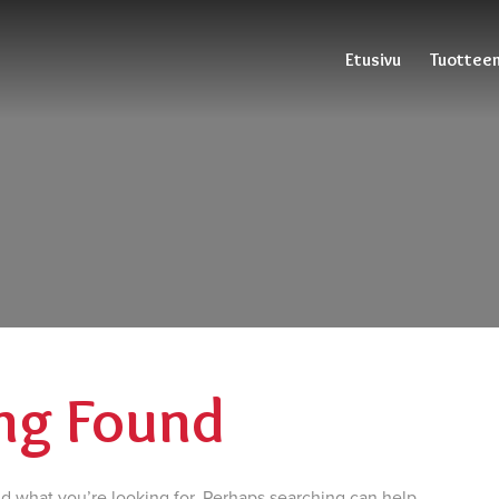
Etusivu
Tuotte
ng Found
nd what you’re looking for. Perhaps searching can help.