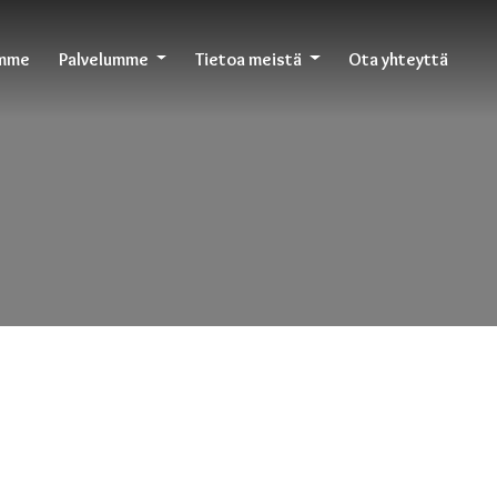
emme
Palvelumme
Tietoa meistä
Ota yhteyttä